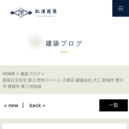
建築ブログ
BLOG
HOME
建築ブログ
新築注文住宅 屋上 野外スペース 工務店 建築会社 大工 新城市 豊川
市 豊橋市 東三河地域
一覧
< new
back >