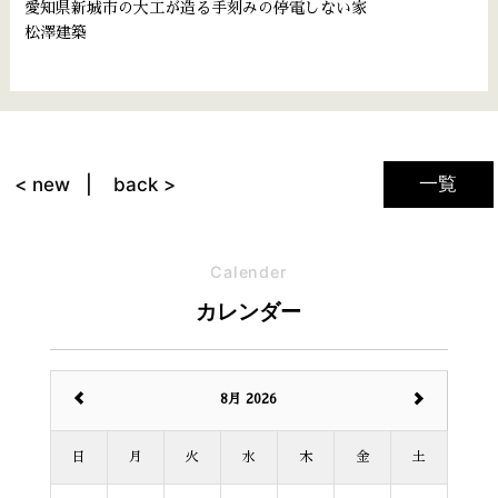
愛知県新城市の大工が造る手刻みの停電しない家
松澤建築
一覧
< new
back >
Calender
カレンダー
8月 2026
日
月
火
水
木
金
土